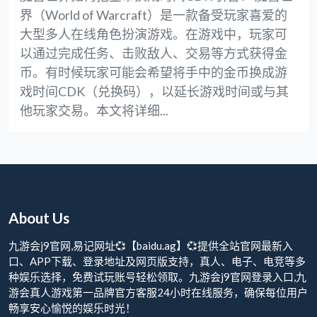
界（World of Warcraft）是一款备受玩家喜爱的
大型多人在线角色扮演游戏。在游戏中，玩家可
以通过完成任务、击败敌人、交易等方式获得金
币。有时候玩家可能会希望将手中的金币换成游
戏时间CDK（兑换码），以延长游戏时间或与其
他玩家交易。本文将详细...
About Us
九游会j9官网,易记网址💞【baidu.ag】💞提供全站官网最新入
口、APP下载、登录地址及网页版支持，真人、电子、电竞等多
种娱乐选择，免费试玩账号轻松领取。九游会j9官网登录入口,九
游会真人游戏第一品牌官方客服24小时在线服务，确保每位用户
畅享安心愉悦的娱乐时光！